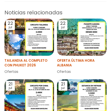
Noticias relacionadas
22
22
jul
jul
TAILANDIA AL COMPLETO
OFERTA ÚLTIMA HORA
CON PHUKET 2026
ALBANIA
Ofertas
Ofertas
21
21
jul
jul