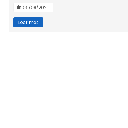
06/09/2026
Leer más
Viajes Carball
Agencia de viajes especializada en escapadas, excurs
individuales. Somos 
C/García Caamaño, 15 - 36600 V